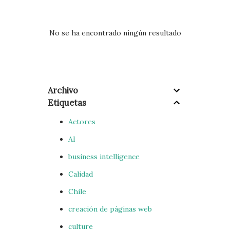
r
a
d
No se ha encontrado ningún resultado
a
s
Archivo
Etiquetas
Actores
AI
business intelligence
Calidad
Chile
creación de páginas web
culture