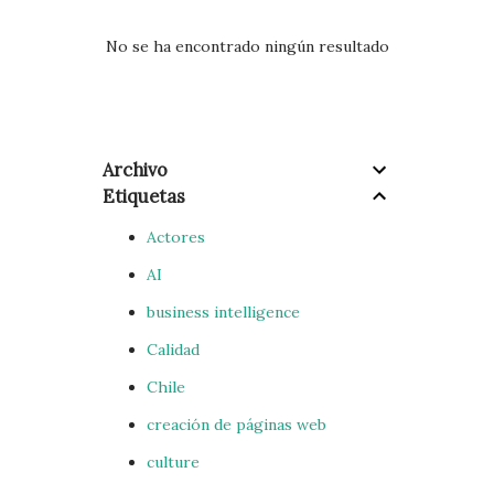
r
a
No se ha encontrado ningún resultado
d
a
s
Archivo
Etiquetas
Actores
AI
business intelligence
Calidad
Chile
creación de páginas web
culture