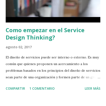
la literatura básica para quien desea adentrarse en el futuro
del diseño de servicios. Pero que es el dis...
Como empezar en el Service
Design Thinking?
agosto 02, 2017
El diseño de servicios puede ser interno o externo. Es muy
común que quienes proponen un acercamiento a los
problemas basados en los principios del diseño de servicios
sean parte de una organización y formen parte de un grupo
que reconoce las posibilidades de aplicar las mejores
COMPARTIR
1 COMENTARIO
LEER MÁS
prácticas, pero muchas veces también se da que es la
iniciativa parte de una consultoría externa. Es importante
recalcar que venga de donde venga el esfuerzo, los valores